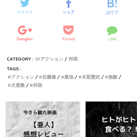
ツイート
シェア
はてブ
LINE
Google+
Pocket
CATEGORY :
SFアクション
邦画
TAGS :
アクション
佐藤健
最強
木梨憲武
無敵
犬屋敷
邦画